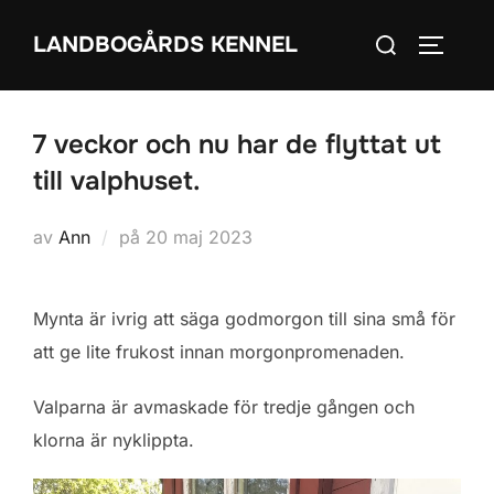
Hoppa
Sök
LANDBOGÅRDS KENNEL
till
SLÅ PÅ
efter:
innehåll
7 veckor och nu har de flyttat ut
till valphuset.
Publicerat
av
Ann
på
20 maj 2023
den
Mynta är ivrig att säga godmorgon till sina små för
att ge lite frukost innan morgonpromenaden.
Valparna är avmaskade för tredje gången och
klorna är nyklippta.